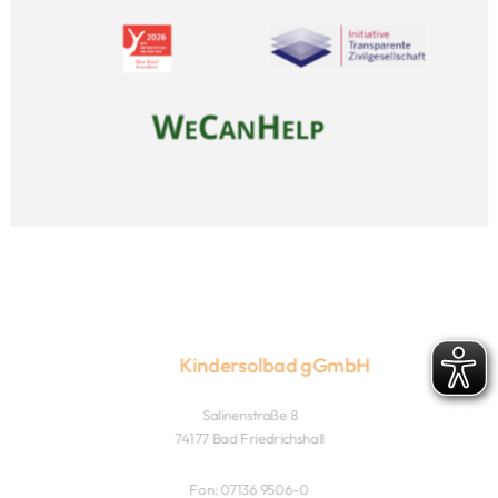
Kindersolbad gGmbH
Salinenstraße 8
74177 Bad Friedrichshall
Fon: 07136 9506-0